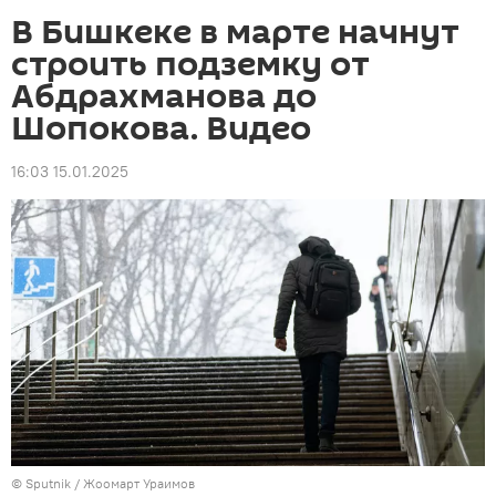
В Бишкеке в марте начнут
строить подземку от
Абдрахманова до
Шопокова. Видео
16:03 15.01.2025
©
Sputnik / Жоомарт Ураимов