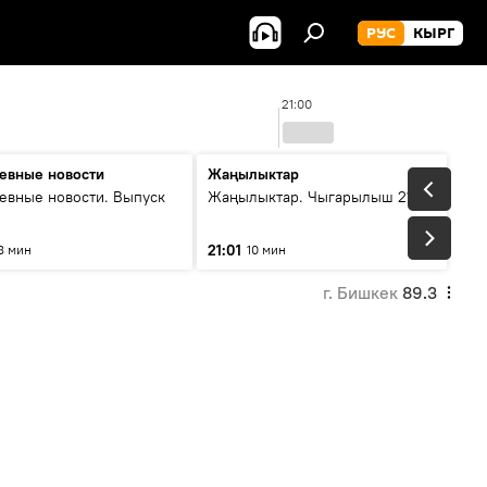
РУС
КЫРГ
21:00
евные новости
Жаңылыктар
евные новости. Выпуск
Жаңылыктар. Чыгарылыш 21:00
21:01
8 мин
10 мин
г. Бишкек
89.3