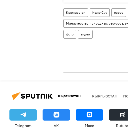
Кыргызстан
Кель-Суу
озеро
Министерство природных ресурсов, эк
фото
видео
Кыргызстан
КЫРГЫЗСТАН
П
Telegram
VK
Макс
Rutub