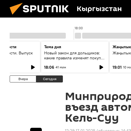
Кыргызстан
18:00
 новости
Тема дня
Жаңылык
новости. Выпуск
Новый закон для дольщиков:
Жаңылыкт
какие правила изменят покупку
квартир
18:06
19:01
41 мин
10 м
Вчера
Сегодня
Минприрод
въезд авто
Кель-Суу
12:29 17.01.2025
(обновлено:
14:43