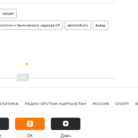
запрет
ологии и технического надзора КР
автомобили
въезд
ОЛИТИКА
РАДИО SPUTNIK КЫРГЫЗСТАН
РОССИЯ
СПОРТ
e
OK
Дзен