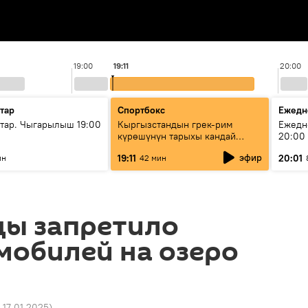
19:00
19:11
20:00
тар
Спортбокс
Ежедн
ар. Чыгарылыш 19:00
Кыргызстандын грек-рим
Ежедн
күрөшүнүн тарыхы кандай
20:00
башталган?
эфир
19:11
20:01
ин
42 мин
ы запретило
мобилей на озеро
 17.01.2025
)