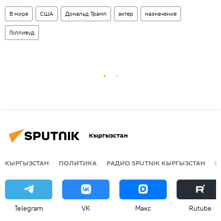
В мире
США
Дональд Трамп
актер
назначение
Голливуд
Кыргызстан
КЫРГЫЗСТАН
ПОЛИТИКА
РАДИО SPUTNIK КЫРГЫЗСТАН
Р
Telegram
VK
Макс
Rutube