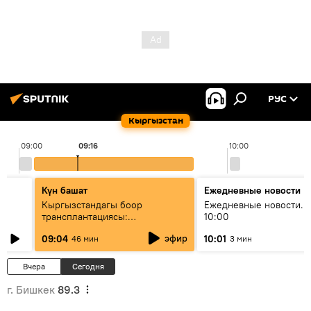
РУС
Кыргызстан
09:00
09:16
10:00
Күн башат
Ежедневные новости
Кыргызстандагы боор
Ежедневные новости. 
трансплантациясы:
10:00
жетишкендиктер жана өнүгүү
эфир
09:04
10:01
46 мин
3 мин
келечеги
Вчера
Сегодня
г. Бишкек
89.3