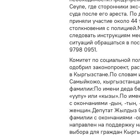
Сеуле, где сторонники экс
суда после его ареста. По
приняли участие около 44 
столкновения с полицией.
следовать инструкциям ме
ситуаций обращаться в пос
9798 0951.
Комитет по социальной по
одобрил законопроект, р
в Кыргызстане.По словам 
Самыйкожо, кыргызстанца
фамилии:По имени деда бе
«уулу» или «кызы».По име
с окончаниями -дын, -тын, 
женщин.Депутат Жылдыз С
фамилии с окончаниями -ов
направлен на поддержку н
выбора для граждан Кыргы