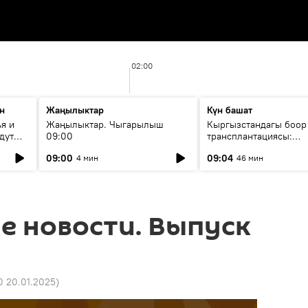
02:00
н
Жаңылыктар
Күн башат
я и
Жаңылыктар. Чыгарылыш
Кыргызстандагы боор
дут
09:00
трансплантациясы:
жетишкендиктер жана
09:00
09:04
4 мин
46 мин
келечеги
е новости. Выпуск
10 20.01.2025
)