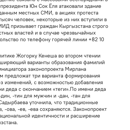
-президента Юн Сок Ёля атаковали здание
 данным местных СМИ, в акциях протеста
тысяч человек, некоторые из них вступили в
МИД призывает граждан Кыргызстана строго
стных властей и в случае чрезвычайных
ольство по телефону горячей линии +82 10
литике Жогорку Кенеша во втором чтении
асширяющий варианты образования фамилий
инициатора законопроекта Мирлана
м предложат три варианта формирования
з изменений, с возможностью добавления
ни деда с окончанием «теги».По имени деда
-дин, -тин для мужчин и -дан, -тан для
адырбаева уточнила, что традиционные
, -ова, -ев, -ева сохраняются. Законопроект
ациональной идентичности и расширение
зстана.