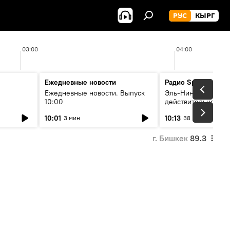
РУС
КЫРГ
03:00
04:00
Ежедневные новости
Радио Sputnik Кыр
Ежедневные новости. Выпуск
Эль-Ниньо, жара и 
10:00
действительно вли
 өнүгүү
погоду в Кыргызст
10:01
10:13
3 мин
38 мин
г. Бишкек
89.3