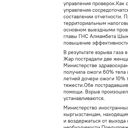
управления проверок.Как 
управления сосредоточатся
составлении отчетности. 
территориальным налоговы
основном выездными пров
главы ГНС Алмамбета Шык
повышение эффективности
В результате взрыва газа 
Жар пострадали две женщи
Министерстве здравоохран
получила ожоги 60% тела и
летней дочери ожоги 10% т
тяжести.Обе пострадавшие
помощи. Взрыв произошел 
устанавливаются.
Министерство иностранны
кыргызстанцам, находящим
и воздержаться от выхода 
необходимости.Предупреж