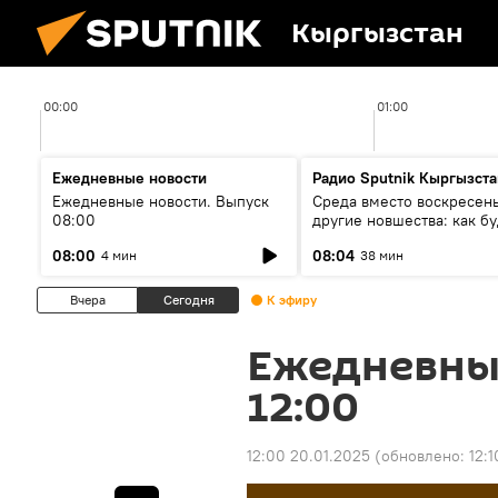
Кыргызстан
00:00
01:00
Ежедневные новости
Радио Sputnik Кыргызста
Ежедневные новости. Выпуск
Среда вместо воскресень
08:00
другие новшества: как бу
проходить выборы в КР?
08:00
08:04
4 мин
38 мин
Вчера
Сегодня
К эфиру
Ежедневны
12:00
12:00 20.01.2025
(обновлено:
12: