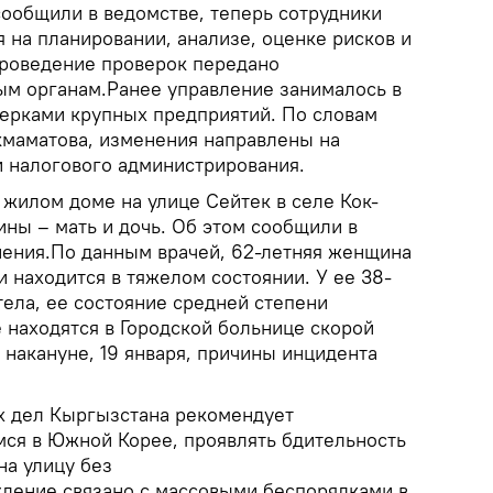
сообщили в ведомстве, теперь сотрудники
 на планировании, анализе, оценке рисков и
Проведение проверок передано
м органам.Ранее управление занималось в
ерками крупных предприятий. По словам
маматова, изменения направлены на
 налогового администрирования.
в жилом доме на улице Сейтек в селе Кок-
ны – мать и дочь. Об этом сообщили в
ения.По данным врачей, 62-летняя женщина
 находится в тяжелом состоянии. У ее 38-
ела, ее состояние средней степени
 находятся в Городской больнице скорой
накануне, 19 января, причины инцидента
х дел Кыргызстана рекомендует
ся в Южной Корее, проявлять бдительность
на улицу без
дение связано с массовыми беспорядками в