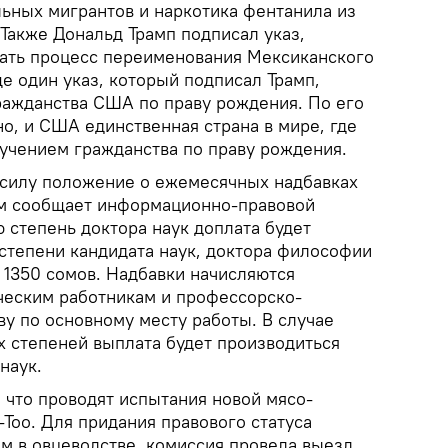
льных мигрантов и наркотика фентанила из
. Также Дональд Трамп подписал указ,
ать процесс переименования Мексиканского
е один указ, который подписал Трамп,
ражданства США по праву рождения. По его
но, и США единственная страна в мире, где
лучением гражданства по праву рождения.
 силу положение о ежемесячных надбавках
ом сообщает информационно-правовой
ю степень доктора наук доплата будет
 степени кандидата наук, доктора философии
 1350 сомов. Надбавки начисляются
ческим работникам и профессорско-
у по основному месту работы. В случае
х степеней выплата будет производиться
наук.
 что проводят испытания новой мясо-
Тоо. Для придания правового статуса
 в овцеводстве, комиссия провела выезд