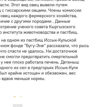
асти. Этот вид овец вывели путем
 с гиссарскими овцами. Члены комиссии
 овец каждого фермерского хозяйства,
личие с другими породами . Данные
мотрение ученого совета Кыргызского
о института животноводства и пастбищ.
на одном из пастбищ Иссык-Кульской
нном фонде "Бугу-Эне" рассказали, что рысь
что спасти не удалось. Ни достаточное
 не смогли предотвратить смертельный
 у нее плохо работала печень. Детеныш
дного из сел в предгорьях Иссык-Куля
 был крайне истощен и обезвожен, вес
то вдвое меньше нормы.