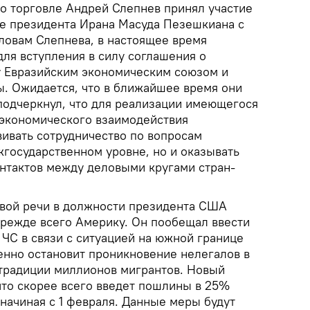
о торговле Андрей Слепнев принял участие
че президента Ирана Масуда Пезешкиана с
ловам Слепнева, в настоящее время
ля вступления в силу соглашения о
у Евразийским экономическим союзом и
. Ожидается, что в ближайшее время они
 подчеркнул, что для реализации имеющегося
-экономического взаимодействия
вивать сотрудничество по вопросам
жгосударственном уровне, но и оказывать
нтактов между деловыми кругами стран-
рвой речи в должности президента США
 прежде всего Америку. Он пообещал ввести
С в связи с ситуацией на южной границе
енно остановит проникновение нелегалов в
традиции миллионов мигрантов. Новый
то скорее всего введет пошлины в 25%
начиная с 1 февраля. Данные меры будут