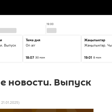
19:00
ти
Тема дня
Жаңылыктар
и. Выпуск
On air
Жаңылыктар. Чы
18:07
19:01
30 мин
8 мин
е новости. Выпуск
0 21.01.2025
)