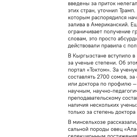
введены за приток нелега
этих стран, уточнил Трамп
которым распорядился нач
залива в Американский. Ещ
ограничивает получение г
словам, это просто абсурд
действовали правила с по
В Кыргызстане вступило в
за ученые степени. Об эт
портал «Токтом». За учену
составлять 2700 сомов, за
или доктора по профилю —
научным, научно-педагоги
преподавательскому состав
наличия нескольких учены
только за степень доктора 
В минсельхозе рассказали,
сальной породы овец «Ала-
селекционным достижениям