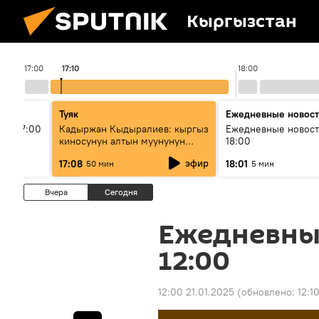
Кыргызстан
17:00
17:10
18:00
Туяк
Ежедневные новос
ыш 17:00
Кадыржан Кыдыралиев: кыргыз
Ежедневные новост
киносунун алтын муунунун
18:00
өкүлү
эфир
17:08
18:01
50 мин
5 мин
Вчера
Сегодня
Ежедневны
12:00
12:00 21.01.2025
(обновлено:
12:1