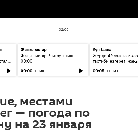
02:00
н
Жаңылыктар
Күн башат
F
Жаңылыктар. Чыгарылыш
Жерди 49 жылга ижар
стала
09:00
тартиби өзгөрөт: жаңы
эмнени көздөйт?
09:00
09:05
4 мин
44 мин
ие, местами
ег — погода по
у на 23 января