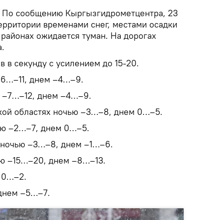
.
По сообщению Кыргызгидрометцентра, 23
ерритории временами снег, местами осадки
 районах ожидается туман. На дорогах
.
в в секунду с усилением до 15-20.
–6…–11, днем –4…–9.
ю –7…–12, днем –4…–9.
кой областях ночью –3…–8, днем 0…–5.
ью –2…–7, днем 0…–5.
 ночью –3…–8, днем –1…–6.
ю –15…–20, днем –8…–13.
 0…–2.
днем –5…–7.