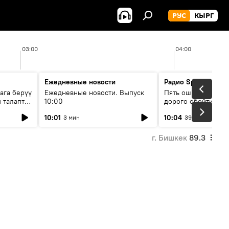
РУС
КЫРГ
03:00
04:00
Ежедневные новости
Радио Sputnik Кыр
ага берүү
Ежедневные новости. Выпуск
Пять ошибок котор
 талаптар
10:00
дорого обойтись п
жилья
10:01
10:04
3 мин
39 мин
г. Бишкек
89.3