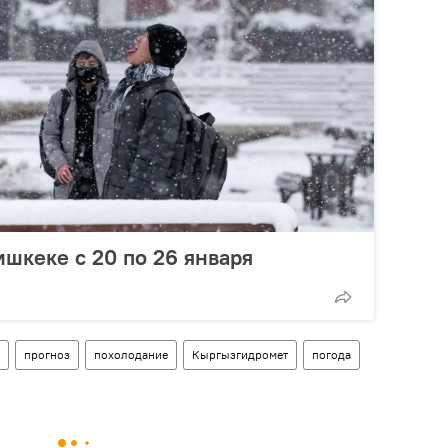
ишкеке с 20 по 26 января
прогноз
похолодание
Кыргызгидромет
погода