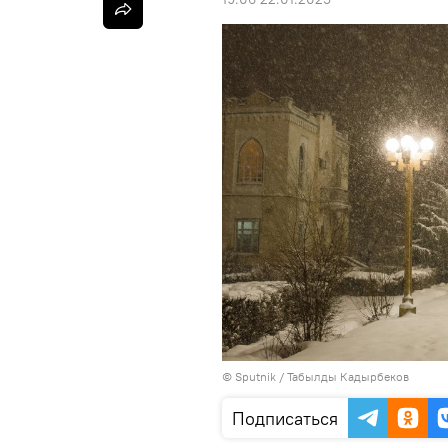
©
Sputnik / Табылды Кадырбеков
Подписаться