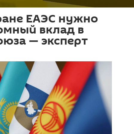
ране ЕАЭС нужно
омный вклад в
оюза — эксперт