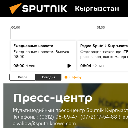
Кыргызстан
00:00
01:00
Ежедневные новости
Радио Sputnik Кыргызста
Ежедневные новости. Выпуск
Федерация тхэквондо IT
08:00
рассказала, как команда 
жертвой мошенников
08:00
08:04
4 мин
40 мин
Вчера
Сегодня
К эфиру
Пресс-центр
Мультимедийный пресс-центр Sputnik Кыргызста
Телефоны: (0312) 98-69-47, (0772) 17-54-88 (Te
a.valiev@sputniknews.com