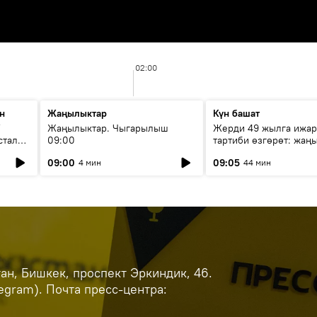
02:00
н
Жаңылыктар
Күн башат
F
Жаңылыктар. Чыгарылыш
Жерди 49 жылга ижар
стала
09:00
тартиби өзгөрөт: жаңы
эмнени көздөйт?
09:00
09:05
4 мин
44 мин
н, Бишкек, проспект Эркиндик, 46.
legram). Почта пресс-центра: