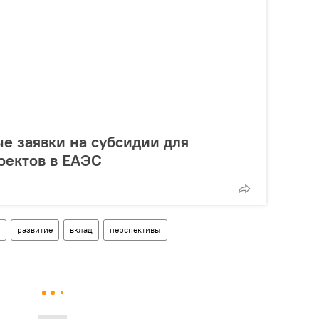
е заявки на субсидии для
оектов в ЕАЭС
развитие
вклад
перспективы