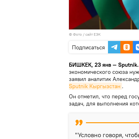
© Фото /
сайт ЕЭК
Подписаться
БИШКЕК, 23 янв — Sputnik
экономического союза нуж
заявил аналитик Александ
Sputnik Кыргызстан
.
Он отметил, что перед го
задач, для выполнения ко
"Условно говоря, что