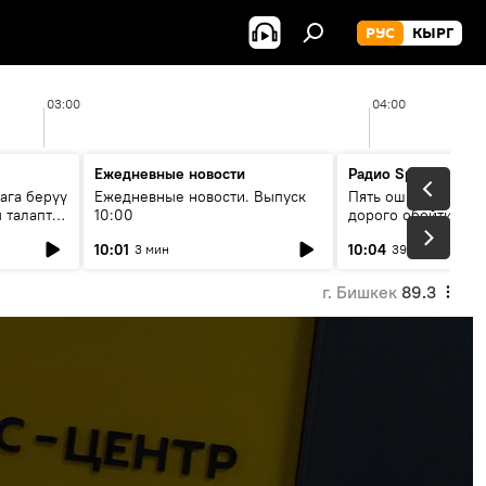
РУС
КЫРГ
03:00
04:00
Ежедневные новости
Радио Sputnik Кыр
ага берүү
Ежедневные новости. Выпуск
Пять ошибок котор
 талаптар
10:00
дорого обойтись п
жилья
10:01
10:04
3 мин
39 мин
г. Бишкек
89.3