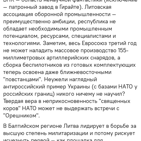
— патронный завод в Гирайте). Литовская
ассоциация оборонной промышленности —
преимущественно амбиции, республика не
обладает необходимыми промышленным
потенциалом, ресурсами, специалистами и
технологиями. Заметим, весь Евросоюз третий год
не может наладить массовое производство 155-
миллиметровых артиллерийских снарядов, а
сборка беспилотников из готовых комплектующих
теперь освоена даже ближневосточными
"повстанцами". Неужели наглядный
антироссийский пример Украины (с базами НАТО у
российских границ) никого ничему не научил?
Твердая вера в неприкосновенность "священных
коров" НАТО может не выдержать встречи с
"Орешником".
В Балтийском регионе Литва лидирует в борьбе за
высшую степень милитаризации и потому рискует
исчезнуть первой — как площадка для