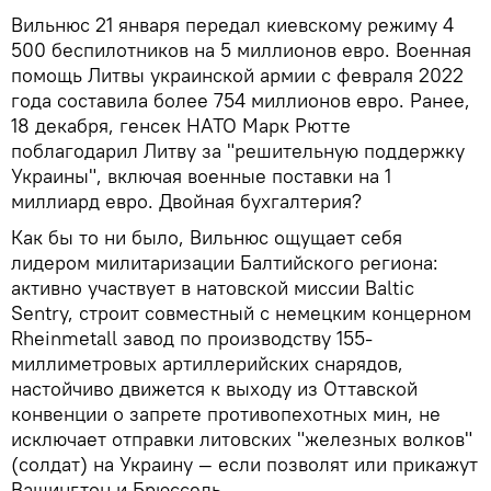
Вильнюс 21 января передал киевскому режиму 4
500 беспилотников на 5 миллионов евро. Военная
помощь Литвы украинской армии с февраля 2022
года составила более 754 миллионов евро. Ранее,
18 декабря, генсек НАТО Марк Рютте
поблагодарил Литву за "решительную поддержку
Украины", включая военные поставки на 1
миллиард евро. Двойная бухгалтерия?
Как бы то ни было, Вильнюс ощущает себя
лидером милитаризации Балтийского региона:
активно участвует в натовской миссии Baltic
Sentry, строит совместный с немецким концерном
Rheinmetall завод по производству 155-
миллиметровых артиллерийских снарядов,
настойчиво движется к выходу из Оттавской
конвенции о запрете противопехотных мин, не
исключает отправки литовских "железных волков"
(солдат) на Украину — если позволят или прикажут
Вашингтон и Брюссель.