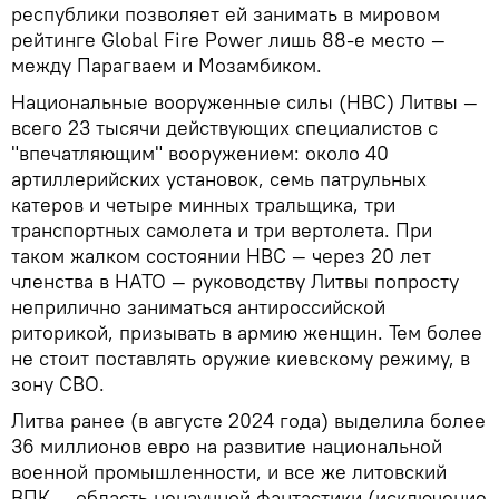
республики позволяет ей занимать в мировом
рейтинге Global Fire Power лишь 88-е место —
между Парагваем и Мозамбиком.
Национальные вооруженные силы (НВС) Литвы —
всего 23 тысячи действующих специалистов с
"впечатляющим" вооружением: около 40
артиллерийских установок, семь патрульных
катеров и четыре минных тральщика, три
транспортных самолета и три вертолета. При
таком жалком состоянии НВС — через 20 лет
членства в НАТО — руководству Литвы попросту
неприлично заниматься антироссийской
риторикой, призывать в армию женщин. Тем более
не стоит поставлять оружие киевскому режиму, в
зону СВО.
Литва ранее (в августе 2024 года) выделила более
36 миллионов евро на развитие национальной
военной промышленности, и все же литовский
ВПК — область ненаучной фантастики (исключение