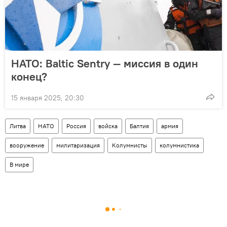
НАТО: Baltic Sentry — миссия в один
конец?
15 января 2025, 20:30
Литва
НАТО
Россия
войска
Балтия
армия
вооружение
милитаризация
Колумнисты
колумнистика
В мире