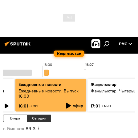
РУС
Кыргызстан
16:00
16:27
1
Ежедневные новости
Жаңылыктар
ан
Ежедневные новости. Выпуск
Жаңылыктар. Чыгарыл
16:00
эфир
16:01
17:01
3 мин
7 мин
Вчера
Сегодня
г. Бишкек
89.3