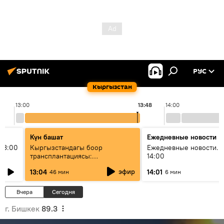
РУС
Кыргызстан
13:00
13:48
14:00
Күн башат
Ежедневные новости
13:00
Кыргызстандагы боор
Ежедневные новости. 
трансплантациясы:
14:00
жетишкендиктер жана өнүгүү
эфир
13:04
14:01
46 мин
6 мин
келечеги
Вчера
Сегодня
г. Бишкек
89.3