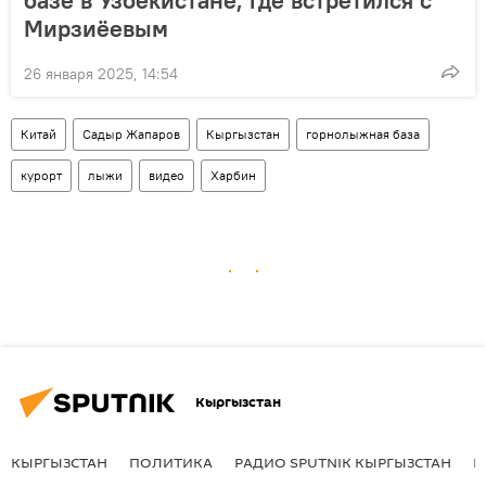
Мирзиёевым
26 января 2025, 14:54
Китай
Садыр Жапаров
Кыргызстан
горнолыжная база
курорт
лыжи
видео
Харбин
Кыргызстан
КЫРГЫЗСТАН
ПОЛИТИКА
РАДИО SPUTNIK КЫРГЫЗСТАН
Р