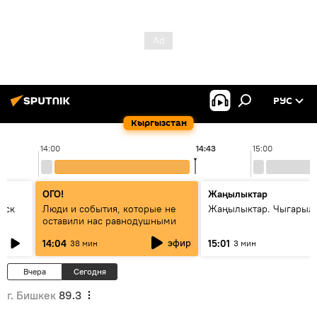
РУС
Кыргызстан
14:00
14:43
15:00
ОГО!
Жаңылыктар
уск
Люди и события, которые не
Жаңылыктар. Чыгарыл
оставили нас равнодушными
эфир
14:04
15:01
38 мин
3 мин
Вчера
Сегодня
г. Бишкек
89.3