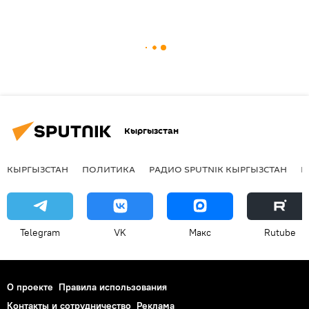
Кыргызстан
КЫРГЫЗСТАН
ПОЛИТИКА
РАДИО SPUTNIK КЫРГЫЗСТАН
Р
Telegram
VK
Макс
Rutube
О проекте
Правила использования
Контакты и сотрудничество
Реклама