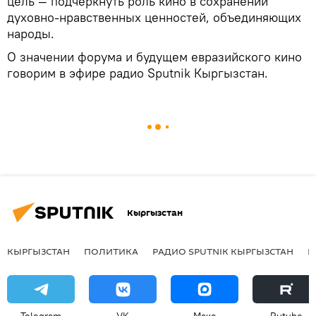
цель — подчеркнуть роль кино в сохранении
духовно-нравственных ценностей, объединяющих
народы.
О значении форума и будущем евразийского кино
говорим в эфире радио Sputnik Кыргызстан.
Кыргызстан
КЫРГЫЗСТАН
ПОЛИТИКА
РАДИО SPUTNIK КЫРГЫЗСТАН
Р