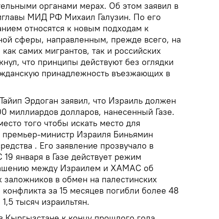
ельными органами мерах. Об этом заявил в
главы МИД РФ Михаил Галузин. По его
анием относятся к новым подходам к
ой сферы, направленным, прежде всего, на
как самих мигрантов, так и российских
кнул, что принципы действуют без оглядки
ажданскую принадлежность въезжающих в
Тайип Эрдоган заявил, что Израиль должен
00 миллиардов долларов, нанесенный Газе.
место того чтобы искать место для
, премьер-министр Израиля Биньямин
редства . Его заявление прозвучало в
 19 января в Газе действует режим
лашению между Израилем и ХАМАС об
 заложников в обмен на палестинских
 конфликта за 15 месяцев погибли более 48
 1,5 тысяч израильтян.
в Кыргызстане к концу прошлого года