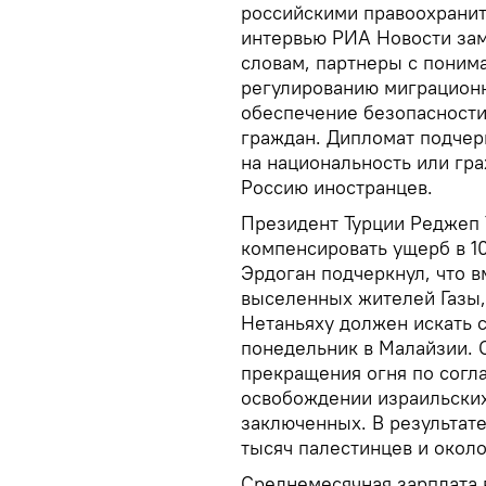
российскими правоохранит
интервью РИА Новости зам
словам, партнеры с поним
регулированию миграционн
обеспечение безопасности 
граждан. Дипломат подчер
на национальность или гр
Россию иностранцев.
Президент Турции Реджеп 
компенсировать ущерб в 1
Эрдоган подчеркнул, что в
выселенных жителей Газы
Нетаньяху должен искать с
понедельник в Малайзии. С
прекращения огня по сог
освобождении израильских
заключенных. В результате
тысяч палестинцев и около
Среднемесячная зарплата 