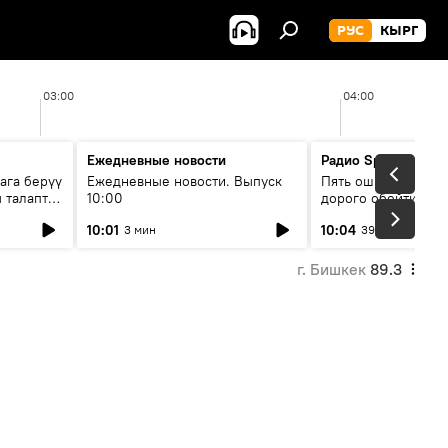
РУС
КЫРГ
03:00
04:00
Ежедневные новости
Радио Sputnik Кыр
ага берүү
Ежедневные новости. Выпуск
Пять ошибок котор
 талаптар
10:00
дорого обойтись п
жилья
10:01
10:04
3 мин
39 мин
г. Бишкек
89.3