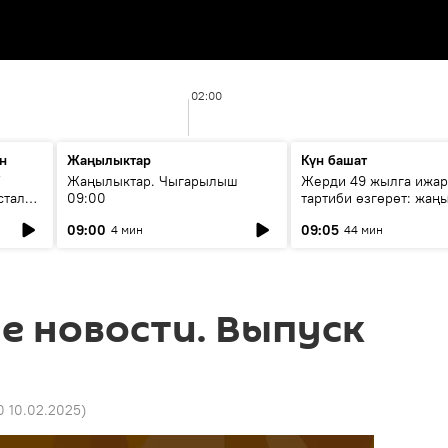
02:00
н
Жаңылыктар
Күн башат
F
Жаңылыктар. Чыгарылыш
Жерди 49 жылга ижар
стала
09:00
тартиби өзгөрөт: жаңы
эмнени көздөйт?
09:00
09:05
4 мин
44 мин
е новости. Выпуск
10 10.02.2025
)