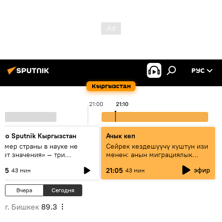
РУС
Кыргызстан
21:00
21:10
дио Sputnik Кыргызстан
Ачык кеп
азмер страны в науке не
Сейрек кездешүүчү куштун изи
еет значения» — три
менен: анын миграциялык
сперта о сотрудничестве
жолу эмнеден кабар берет?
эфир
:05
21:05
43 мин
43 мин
ссии и Кыргызстана в
разовании и исследованиях
Вчера
Сегодня
г. Бишкек
89.3