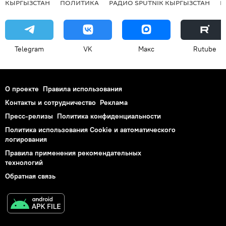
КЫРГЫЗСТАН
ПОЛИТИКА
РАДИО SPUTNIK КЫРГЫЗСТАН
Р
Telegram
VK
Макс
Rutube
О проекте
Правила использования
Контакты и сотрудничество
Реклама
Пресс-релизы
Политика конфиденциальности
Политика использования Cookie и автоматического
логирования
Правила применения рекомендательных
технологий
Обратная связь