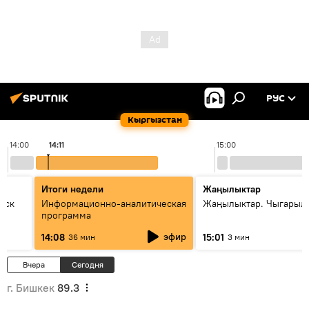
РУС
Кыргызстан
14:00
14:11
15:00
Итоги недели
Жаңылыктар
уск
Информационно-аналитическая
Жаңылыктар. Чыгарыл
программа
эфир
14:08
15:01
36 мин
3 мин
Вчера
Сегодня
г. Бишкек
89.3