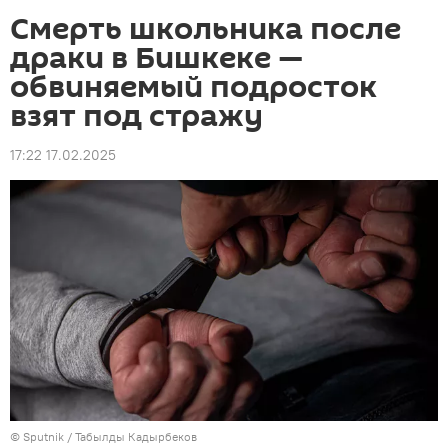
Смерть школьника после
драки в Бишкеке —
обвиняемый подросток
взят под стражу
17:22 17.02.2025
©
Sputnik / Табылды Кадырбеков