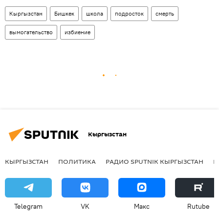
Кыргызстан
Бишкек
школа
подросток
смерть
вымогательство
избиение
Кыргызстан
КЫРГЫЗСТАН
ПОЛИТИКА
РАДИО SPUTNIK КЫРГЫЗСТАН
Р
Telegram
VK
Макс
Rutube