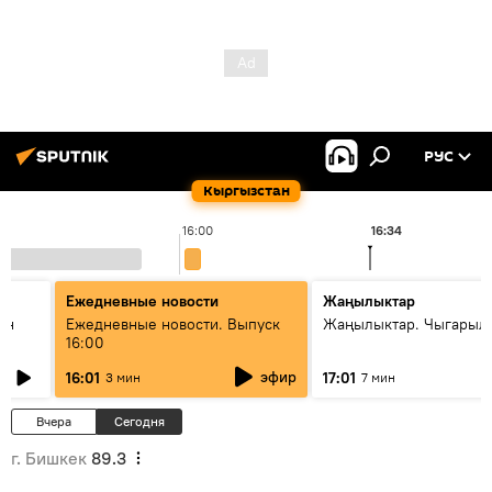
РУС
Кыргызстан
16:00
16:34
Ежедневные новости
Жаңылыктар
ан
Ежедневные новости. Выпуск
Жаңылыктар. Чыгарыл
16:00
эфир
16:01
17:01
3 мин
7 мин
Вчера
Сегодня
г. Бишкек
89.3