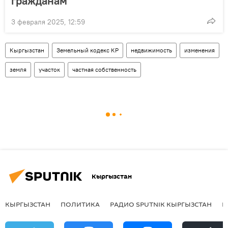
гражданам
3 февраля 2025, 12:59
Кыргызстан
Земельный кодекс КР
недвижимость
изменения
земля
участок
частная собственность
Кыргызстан
КЫРГЫЗСТАН
ПОЛИТИКА
РАДИО SPUTNIK КЫРГЫЗСТАН
Р