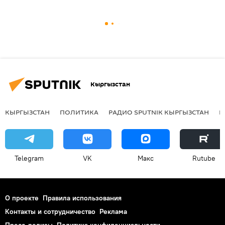
Кыргызстан
КЫРГЫЗСТАН
ПОЛИТИКА
РАДИО SPUTNIK КЫРГЫЗСТАН
Р
Telegram
VK
Макс
Rutube
О проекте
Правила использования
Контакты и сотрудничество
Реклама
Пресс-релизы
Политика конфиденциальности