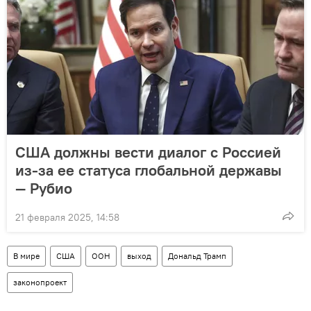
США должны вести диалог с Россией
из-за ее статуса глобальной державы
— Рубио
21 февраля 2025, 14:58
В мире
США
ООН
выход
Дональд Трамп
законопроект