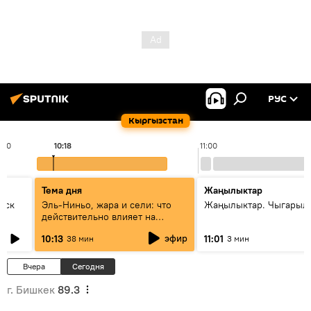
РУС
Кыргызстан
:00
10:18
11:00
Тема дня
Жаңылыктар
уск
Эль-Ниньо, жара и сели: что
Жаңылыктар. Чыгарылы
действительно влияет на
погоду в Кыргызстане
эфир
10:13
11:01
38 мин
3 мин
Вчера
Сегодня
г. Бишкек
89.3