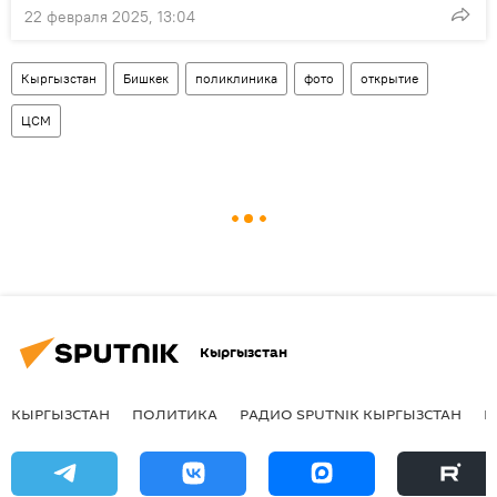
22 февраля 2025, 13:04
Кыргызстан
Бишкек
поликлиника
фото
открытие
ЦСМ
Кыргызстан
КЫРГЫЗСТАН
ПОЛИТИКА
РАДИО SPUTNIK КЫРГЫЗСТАН
Р