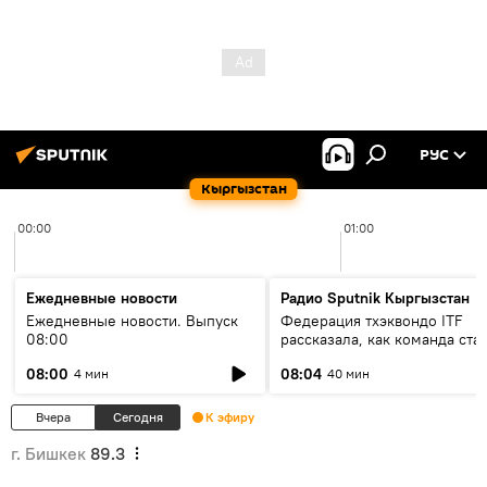
РУС
Кыргызстан
00:00
01:00
Ежедневные новости
Радио Sputnik Кыргызстан
Ежедневные новости. Выпуск
Федерация тхэквондо ITF
08:00
рассказала, как команда ста
жертвой мошенников
08:00
08:04
4 мин
40 мин
Вчера
Сегодня
К эфиру
г. Бишкек
89.3