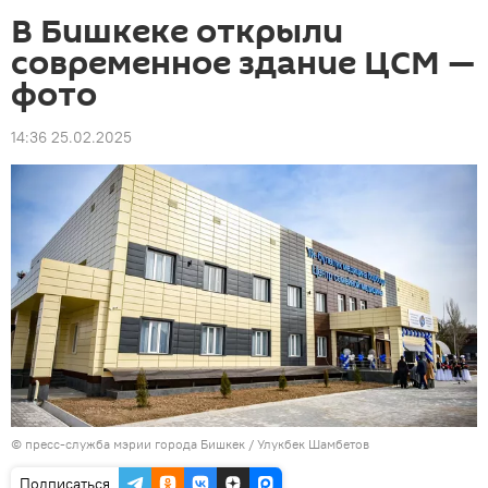
В Бишкеке открыли
современное здание ЦСМ —
фото
14:36 25.02.2025
©
пресс-служба мэрии города Бишкек
/ Улукбек Шамбетов
Подписаться