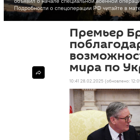
объявил о начале специальной военной операци
Подробности о спецоперации РФ читайте в мате
Премьер Б
поблагода
возможнос
мира по У
10:41 28.02.2025
(обновлено:
12:0