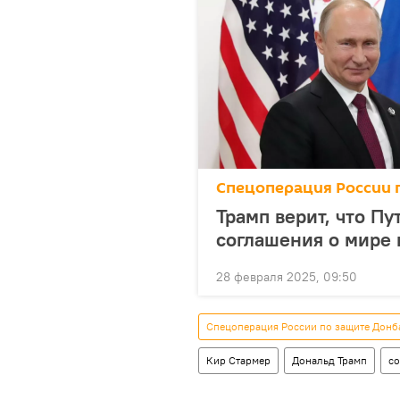
Спецоперация России 
Трамп верит, что П
соглашения о мире 
28 февраля 2025, 09:50
Спецоперация России по защите Донб
Кир Стармер
Дональд Трамп
с