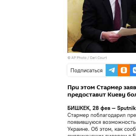
©
AP Photo
/ Carl Court
Подписаться
При этом Стармер заяв
предоставит Киеву бо
БИШКЕК, 28 фев — Sputnik
Стармер поблагодарил пре
появившуюся возможность
Украине. Об этом, как со
американским лидером в Б