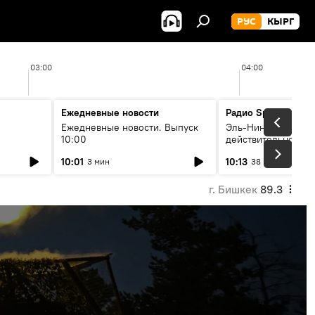
РУС
КЫРГ
03:00
04:00
Ежедневные новости
Радио Sputnik Кыр
Ежедневные новости. Выпуск
Эль-Ниньо, жара и 
10:00
действительно вли
 өнүгүү
погоду в Кыргызст
10:01
10:13
3 мин
38 мин
г. Бишкек
89.3