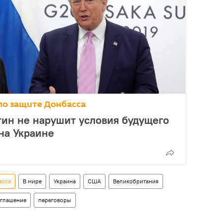
по защите Донбасса
утин не нарушит условия будущего
на Украине
асса
В мире
Украина
США
Великобритания
оглашение
переговоры