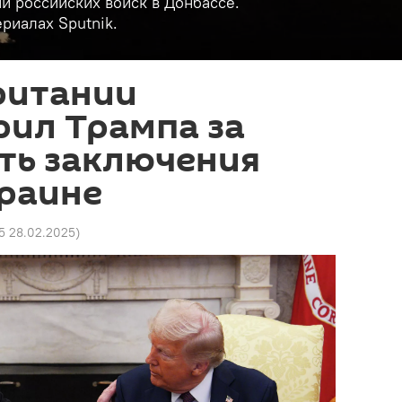
и российских войск в Донбассе.
риалах Sputnik.
ритании
рил Трампа за
ть заключения
краине
5 28.02.2025
)