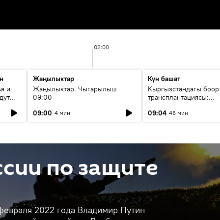
02:00
н
Жаңылыктар
Күн башат
я и
Жаңылыктар. Чыгарылыш
Кыргызстандагы боор
дут
09:00
трансплантациясы:
жетишкендиктер жана
09:00
09:04
4 мин
46 мин
келечеги
сии по защите
 февраля 2022 года Владимир Путин