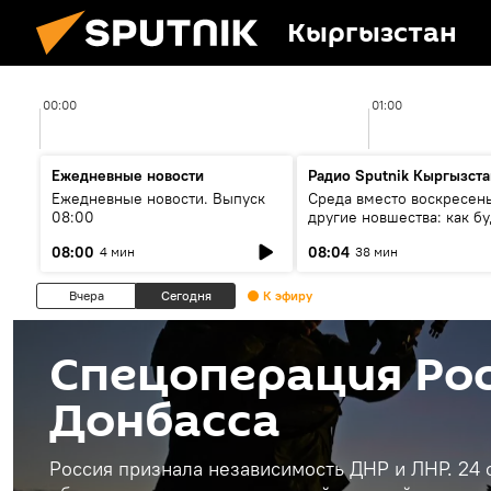
Кыргызстан
00:00
01:00
Ежедневные новости
Радио Sputnik Кыргызста
Ежедневные новости. Выпуск
Среда вместо воскресень
08:00
другие новшества: как бу
проходить выборы в КР?
08:00
08:04
4 мин
38 мин
Вчера
Сегодня
К эфиру
Спецоперация Рос
Донбасса
Россия признала независимость ДНР и ЛНР. 24