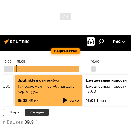
РУС
Кыргызстан
15:00
15:09
16:00
Sputnikteн сүйлөйбүз
Ежедневные новости
15:00
Так божомол — өз убагындагы
Ежедневные новости. 
коргонуу:
16:00
гидрометеорологиялык кызмат
эфир
15:08
16:01
45 мин
3 мин
кантип өркүндөтүлүүдө
Вчера
Сегодня
г. Бишкек
89.3