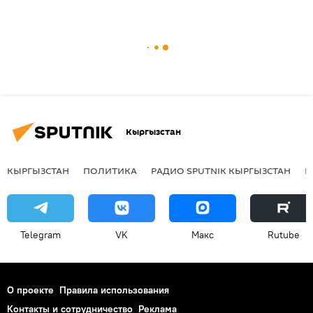
Кыргызстан
КЫРГЫЗСТАН
ПОЛИТИКА
РАДИО SPUTNIK КЫРГЫЗСТАН
Р
Telegram
VK
Макс
Rutube
О проекте
Правила использования
Контакты и сотрудничество
Реклама