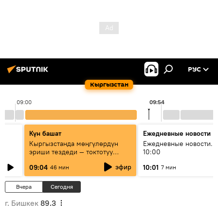
РУС
Кыргызстан
09:00
09:54
Күн башат
Ежедневные новости
Кыргызстанда мөңгүлөрдүн
Ежедневные новости. 
эриши тездеди — токтотуу
10:00
мүмкүн эмеспи?
эфир
09:04
10:01
46 мин
7 мин
Вчера
Сегодня
г. Бишкек
89.3