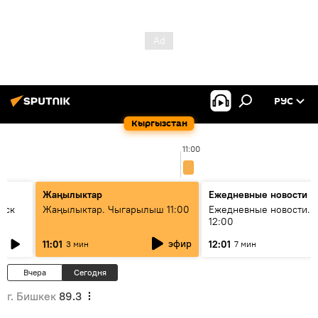
РУС
Кыргызстан
11:00
Жаңылыктар
Ежедневные новости
уск
Жаңылыктар. Чыгарылыш 11:00
Ежедневные новости. 
12:00
эфир
11:01
12:01
3 мин
7 мин
Вчера
Сегодня
г. Бишкек
89.3