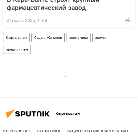
фармацевтический завод
21 марта 2025, 11:06
Кыргызстан
Садыр Жапаров
экономика
запуск
предприятие
Кыргызстан
КЫРГЫЗСТАН
ПОЛИТИКА
РАДИО SPUTNIK КЫРГЫЗСТАН
Р