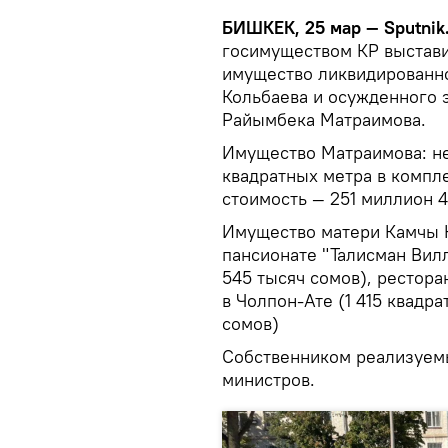
БИШКЕК, 25 мар — Sputnik
госимуществом КР выставил
имущество ликвидированн
Кольбаева и осужденного 
Райымбека Матраимова.
Имущество Матраимова: н
квадратных метра в компл
стоимость — 251 миллион 4
Имущество матери Камчы К
пансионате "Талисман Вилл
545 тысяч сомов), рестор
в Чолпон-Ате (1 415 квадр
сомов)
Собственником реализуемы
министров.