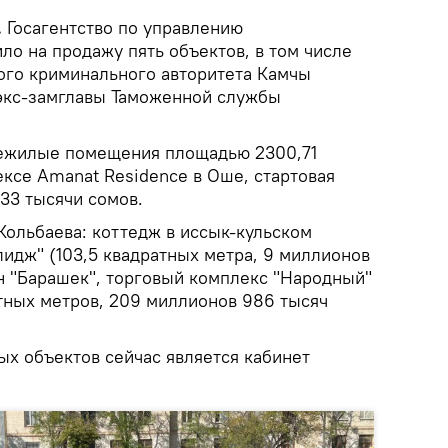
.
Госагентство по управлению
о на продажу пять объектов, в том числе
ого криминального авторитета Камчы
экс-замглавы Таможенной службы
ежилые помещения площадью 2300,71
ексе Amanat Residence в Оше, стартовая
33 тысячи сомов.
ольбаева: коттедж в иссык-кульском
идж" (103,5 квадратных метра, 9 миллионов
ан "Барашек", торговый комплекс "Народный"
атных метров, 209 миллионов 986 тысяч
х объектов сейчас является кабинет