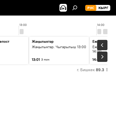
РУС
КЫРГ
13:00
14:00
епост
Жаңылыктар
Ежедневные 
Жаңылыктар. Чыгарылыш 13:00
Ежедневные н
14:00
13:01
14:01
3 мин
3 мин
г. Бишкек
89.3