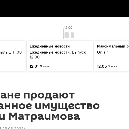
12:00
Ежедневные новости
Максимальный р
ылыш 11:00
Ежедневные новости. Выпуск
On air
12:00
12:01
12:05
3 мин
2 мин
тане продают
анное имущество
 и Матраимова
4 25.03.2025
)