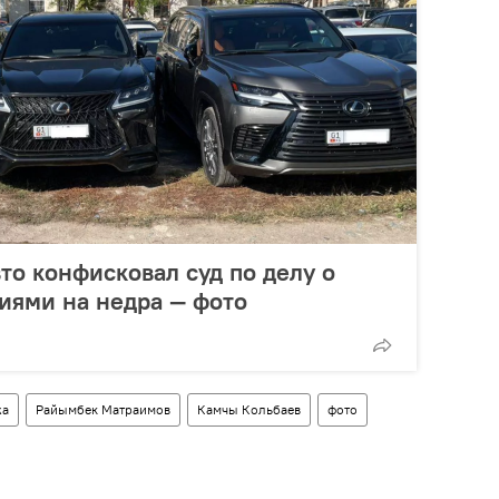
то конфисковал суд по делу о
иями на недра — фото
жа
Райымбек Матраимов
Камчы Кольбаев
фото