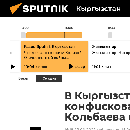
Кыргызстан
10:00
10:30
11:00
Радио Sputnik Кыргызстан
Жаңылыктар
Выпуск
Что двигало героями Великой
Жаңылыктар. Чыгар
Отечественной войны:
вспоминая Чолпонбая
эфир
10:04
11:01
39 мин
3 мин
Тулебердиева
Вчера
Сегодня
В Кыргызс
конфисков
Кольбаева
14:18 25.03.2025
(обновлено:
14:2