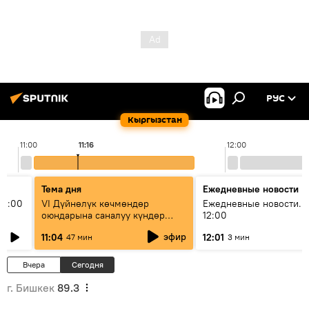
РУС
Кыргызстан
11:00
11:16
12:00
Тема дня
Ежедневные новости
11:00
VI Дүйнөлүк көчмөндөр
Ежедневные новости. 
оюндарына саналуу күндөр
12:00
калды: даярдык иштери кайсы
эфир
11:04
12:01
47 мин
3 мин
этапка жетти?
Вчера
Сегодня
г. Бишкек
89.3