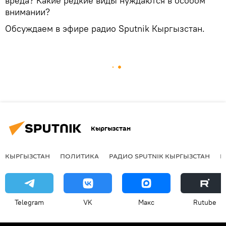
вреда? Какие редкие виды нуждаются в особом
внимании?
Обсуждаем в эфире радио Sputnik Кыргызстан.
Кыргызстан
КЫРГЫЗСТАН
ПОЛИТИКА
РАДИО SPUTNIK КЫРГЫЗСТАН
Р
Telegram
VK
Макс
Rutube