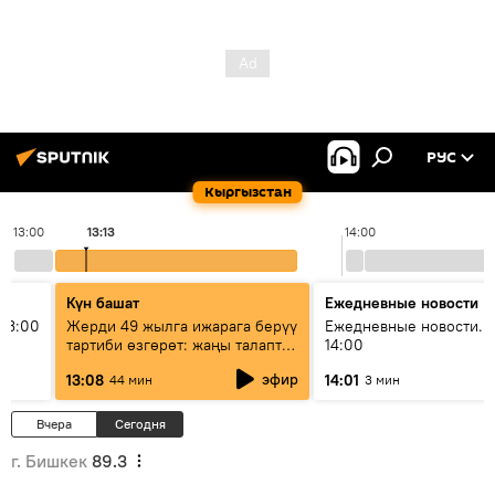
РУС
Кыргызстан
13:00
13:13
14:00
Күн башат
Ежедневные новости
13:00
Жерди 49 жылга ижарага берүү
Ежедневные новости. 
тартиби өзгөрөт: жаңы талаптар
14:00
эмнени көздөйт?
эфир
13:08
14:01
44 мин
3 мин
Вчера
Сегодня
г. Бишкек
89.3