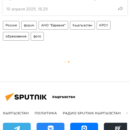
10 апреля 2025, 16:29
Россия
форум
АНО "Евразия"
Кыргызстан
КРСУ
образование
фото
Кыргызстан
КЫРГЫЗСТАН
ПОЛИТИКА
РАДИО SPUTNIK КЫРГЫЗСТАН
Р