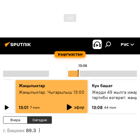
РУС
Кыргызстан
13:06
Жаңылыктар
Күн башат
Жаңылыктар. Чыгарылыш 13:00
Жерди 49 жылга ижара
тартиби өзгөрөт: жаңы 
эмнени көздөйт?
эфир
13:01
13:08
7 мин
44 мин
Вчера
Сегодня
г. Бишкек
89.3