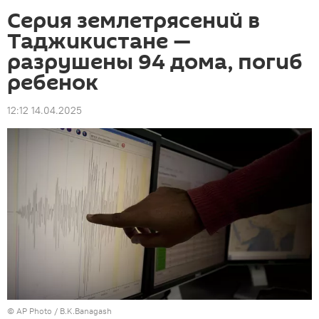
Серия землетрясений в
Таджикистане —
разрушены 94 дома, погиб
ребенок
12:12 14.04.2025
©
AP Photo
/ B.K.Banagash