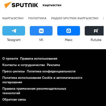
Кыргызстан
КЫРГЫЗСТАН
ПОЛИТИКА
РАДИО SPUTNIK КЫРГЫЗСТАН
Р
Telegram
VK
Макс
Rutube
О проекте
Правила использования
Контакты и сотрудничество
Реклама
Пресс-релизы
Политика конфиденциальности
Политика использования Cookie и автоматического
логирования
Правила применения рекомендательных
технологий
Обратная связь