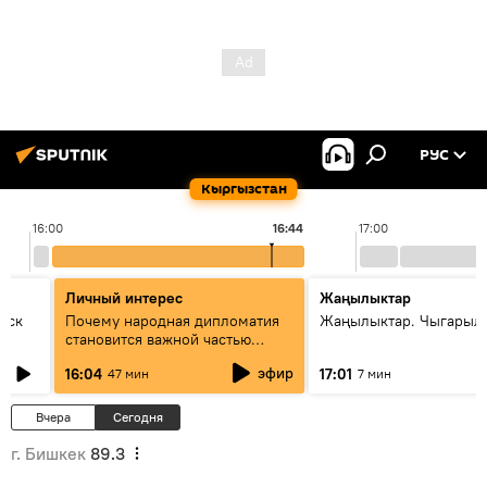
РУС
Кыргызстан
16:00
16:44
17:00
Личный интерес
Жаңылыктар
уск
Почему народная дипломатия
Жаңылыктар. Чыгарыл
становится важной частью
международного
эфир
16:04
17:01
47 мин
7 мин
сотрудничества
Вчера
Сегодня
г. Бишкек
89.3