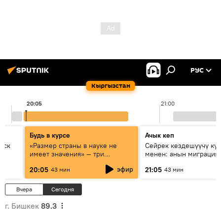
РУС
Кыргызстан
20:05
21:00
Будь в курсе
Ачык кеп
уск
«Размер страны в науке не
Сейрек кездешүүчү ку
имеет значения» — три
менен: анын миграция
эксперта о сотрудничестве
жолу эмнеден кабар б
эфир
20:05
21:05
43 мин
43 мин
России и Кыргызстана в
образовании и исследованиях
Вчера
Сегодня
г. Бишкек
89.3