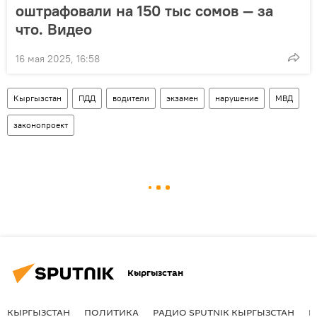
оштрафовали на 150 тыс сомов — за
что. Видео
16 мая 2025, 16:58
Кыргызстан
ПДД
водители
экзамен
нарушение
МВД
законопроект
Кыргызстан
КЫРГЫЗСТАН
ПОЛИТИКА
РАДИО SPUTNIK КЫРГЫЗСТАН
Р