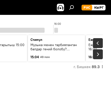
РУС
КЫРГ
16:00
Стимул
Ежедневные 
гарылыш 15:00
Музыка менен тарбияланган
Ежедневные н
балдар гений болобу?
16:00
Кыргыздын жашоосунда
15:04
16:01
49 мин
3 мин
музыканын орду
г. Бишкек
89.3