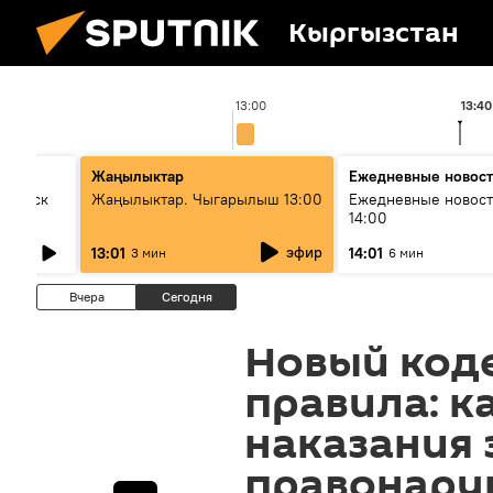
Кыргызстан
13:00
13:40
Жаңылыктар
Ежедневные новос
Выпуск
Жаңылыктар. Чыгарылыш 13:00
Ежедневные новост
14:00
эфир
13:01
14:01
3 мин
6 мин
Вчера
Сегодня
Новый код
правила: к
наказания 
правонару