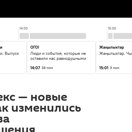
14:00
15:00
ти
ОГО!
Жаңылыктар
и. Выпуск
Люди и события, которые не
Жаңылыктар. Чы
оставили нас равнодушными
14:07
15:01
38 мин
3 мин
екс — новые
ак изменились
за
шения