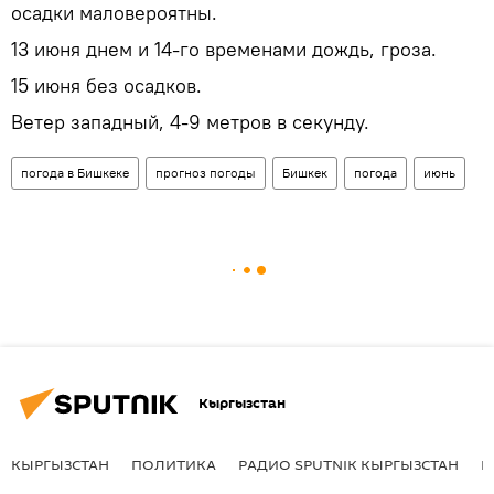
осадки маловероятны.
13 июня днем и 14-го временами дождь, гроза.
15 июня без осадков.
Ветер западный, 4-9 метров в секунду.
погода в Бишкеке
прогноз погоды
Бишкек
погода
июнь
Кыргызстан
КЫРГЫЗСТАН
ПОЛИТИКА
РАДИО SPUTNIK КЫРГЫЗСТАН
Р