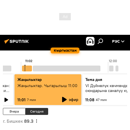
РУС
Кыргызстан
11:02
12:00
Жаңылыктар
Тема дня
ска»:
Жаңылыктар. Чыгарылыш 11:00
VI Дүйнөлүк көчмөндө
х и
оюндарына саналуу кү
калды: даярдык иштер
эфир
11:01
11:08
7 мин
47 мин
этапка жетти?
Вчера
Сегодня
г. Бишкек
89.3