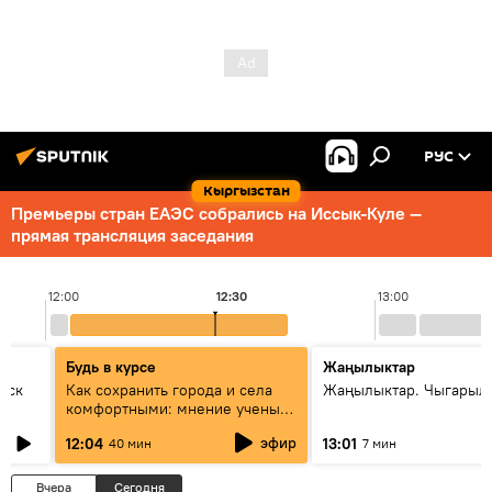
РУС
Кыргызстан
Премьеры стран ЕАЭС собрались на Иссык-Куле —
прямая трансляция заседания
12:00
12:30
13:00
Будь в курсе
Жаңылыктар
уск
Как сохранить города и села
Жаңылыктар. Чыгарыл
комфортными: мнение ученых
Евразии
эфир
12:04
13:01
40 мин
7 мин
Вчера
Сегодня