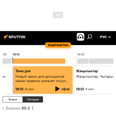
РУС
Кыргызстан
18:00
18:10
19:00
Тема дня
Жаңылыктар
уск
Новый закон для дольщиков:
Жаңылыктар. Чыгарыл
какие правила изменят покупку
квартир
эфир
18:10
19:01
41 мин
9 мин
Вчера
Сегодня
г. Бишкек
89.3