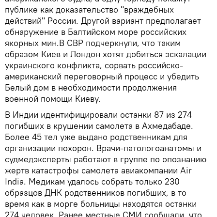
публике как доказательство "враждебных
действий" России. Другой вариант предполагает
обнаружение в Балтийском море российских
якорных мин.В СВР подчеркнули, что таким
образом Киев и Лондон хотят добиться эскалации
украинского конфликта, сорвать российско-
американский переговорный процесс и убедить
Белый дом в необходимости продолжения
военной помощи Киеву.
В Индии идентифицировали останки 87 из 274
погибших в крушении самолета в Ахмедабаде.
Более 45 тел уже выдано родственникам для
организации похорон. Врачи-патологоанатомы и
судмедэксперты работают в группе по опознанию
жертв катастрофы самолета авиакомпании Air
India. Медикам удалось собрать только 230
образцов ДНК родственников погибших, в то
время как в морге больницы находятся останки
274 человек. Ранее местные СМИ сообщали, что