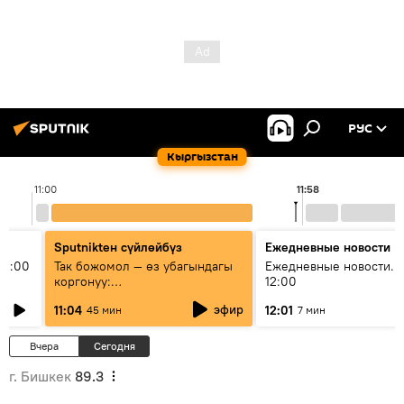
РУС
Кыргызстан
11:00
11:58
Sputnikteн сүйлөйбүз
Ежедневные новости
11:00
Так божомол — өз убагындагы
Ежедневные новости. 
коргонуу:
12:00
гидрометеорологиялык кызмат
эфир
11:04
12:01
45 мин
7 мин
кантип өркүндөтүлүүдө
Вчера
Сегодня
г. Бишкек
89.3