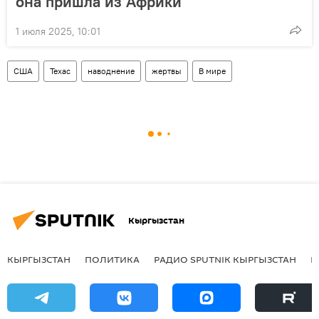
она пришла из Африки
1 июля 2025, 10:01
США
Техас
наводнение
жертвы
В мире
Кыргызстан
КЫРГЫЗСТАН
ПОЛИТИКА
РАДИО SPUTNIK КЫРГЫЗСТАН
Р