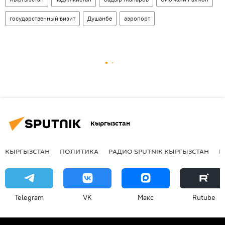
государственный визит
Душанбе
аэропорт
Кыргызстан
КЫРГЫЗСТАН
ПОЛИТИКА
РАДИО SPUTNIK КЫРГЫЗСТАН
Р
Telegram
VK
Макс
Rutube