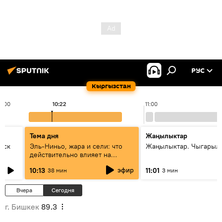
РУС
Кыргызстан
0:00
10:22
11:00
Тема дня
Жаңылыктар
уск
Эль-Ниньо, жара и сели: что
Жаңылыктар. Чыгарылы
действительно влияет на
погоду в Кыргызстане
эфир
10:13
11:01
38 мин
3 мин
Вчера
Сегодня
г. Бишкек
89.3