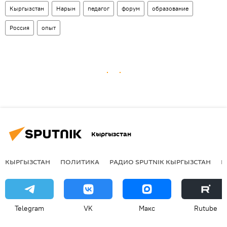
Кыргызстан
Нарын
педагог
форум
образование
Россия
опыт
Кыргызстан
КЫРГЫЗСТАН
ПОЛИТИКА
РАДИО SPUTNIK КЫРГЫЗСТАН
Р
Telegram
VK
Макс
Rutube