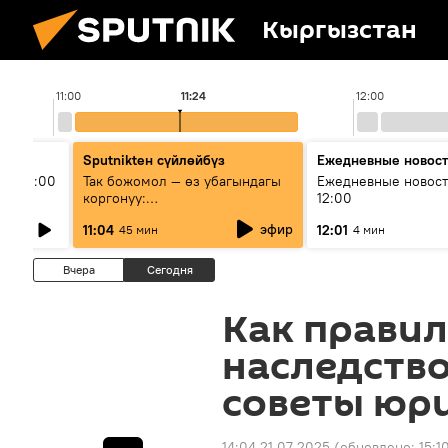
Кыргызстан
11:00
11:24
12:00
Sputnikteн сүйлөйбүз
Ежедневные новос
ыш 11:00
Так божомол — өз убагындагы
Ежедневные новост
коргонуу:
12:00
гидрометеорологиялык кызмат
эфир
11:04
12:01
45 мин
4 мин
кантип өркүндөтүлүүдө
Вчера
Сегодня
Как прави
наследств
советы юр
14:04 21.07.2025
(обновлено:
15:1