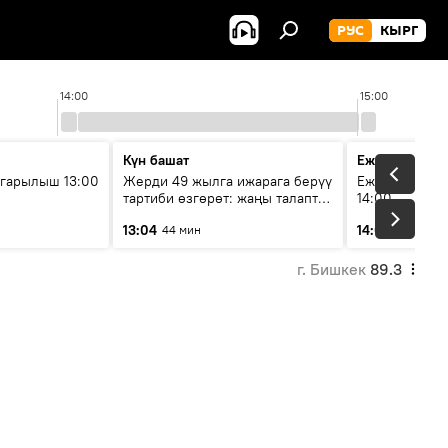
РУС
КЫРГ
14:00
15:00
Күн башат
Ежедневные 
гарылыш 13:00
Жерди 49 жылга ижарага берүү
Ежедневные н
тартиби өзгөрөт: жаңы талаптар
14:00
эмнени көздөйт?
13:04
14:01
44 мин
3 мин
г. Бишкек
89.3