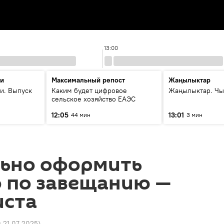
13:00
ти
Максимальный репост
Жаңылыктар
и. Выпуск
Каким будет цифровое
Жаңылыктар. Чы
сельское хозяйство ЕАЭС
12:05
13:01
44 мин
3 мин
льно оформить
о по завещанию —
иста
0 21.07.2025
)