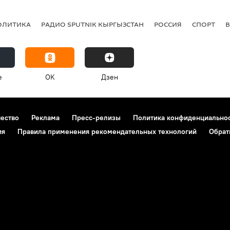
ОЛИТИКА
РАДИО SPUTNIK КЫРГЫЗСТАН
РОССИЯ
СПОРТ
e
OK
Дзен
чество
Реклама
Пресс-релизы
Политика конфиденциально
ия
Правила применения рекомендательных технологий
Обрат