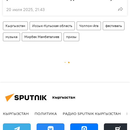
20 июля 2025, 21:43
Кыргызстан
Иссык-Кульская область
Чолпон-Ата
фестиваль
музыка
Мирбек Мамбеталиев
призы
Кыргызстан
КЫРГЫЗСТАН
ПОЛИТИКА
РАДИО SPUTNIK КЫРГЫЗСТАН
Р