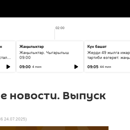
02:00
н
Жаңылыктар
Күн башат
F
Жаңылыктар. Чыгарылыш
Жерди 49 жылга ижар
стала
09:00
тартиби өзгөрөт: жаңы
эмнени көздөйт?
09:00
09:05
4 мин
44 мин
е новости. Выпуск
16 24.07.2025
)