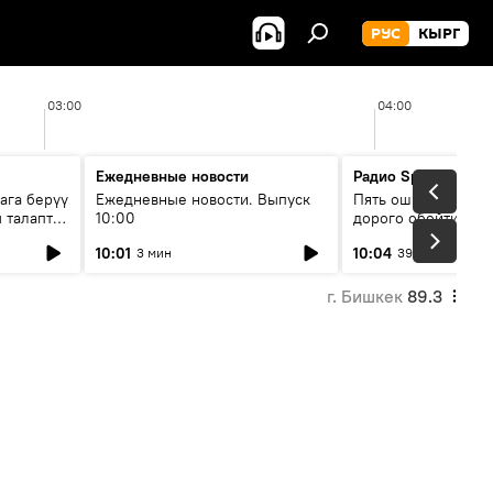
РУС
КЫРГ
03:00
04:00
Ежедневные новости
Радио Sputnik Кыр
ага берүү
Ежедневные новости. Выпуск
Пять ошибок котор
 талаптар
10:00
дорого обойтись п
жилья
10:01
10:04
3 мин
39 мин
г. Бишкек
89.3