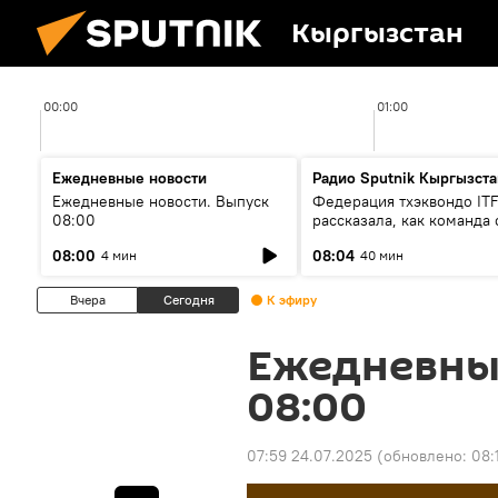
Кыргызстан
00:00
01:00
Ежедневные новости
Радио Sputnik Кыргызста
Ежедневные новости. Выпуск
Федерация тхэквондо IT
08:00
рассказала, как команда 
жертвой мошенников
08:00
08:04
4 мин
40 мин
Вчера
Сегодня
К эфиру
Ежедневны
08:00
07:59 24.07.2025
(обновлено:
08: