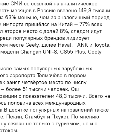
кие СМИ со ссылкой на аналитическое
есть месяцев в Россию ввезено 149,3 тысячи
на 63% меньше, чем за аналогичный период
м импорта пришёлся на Китай — 77% всех
л второе место с долей 8%, следом идут
реди популярных брендов лидирует
ом месте Geely, далее Haval, TANK и Toyota.
модели Changan UNI-S, CS55 Plus, Geely
числе самых популярных зарубежных
ого аэропорта Толмачёво в первом
к занял четвёртое место по числу
— более 61 тысячи человек. Ош
зиции с показателем 48,3 тысячи. Всего на
сь половина всех международных
а.В десятке популярных направлений также
е, Пекин, Стамбул и Пхукет. По мнению
ну связан не только с туризмом, но и с
отоком.