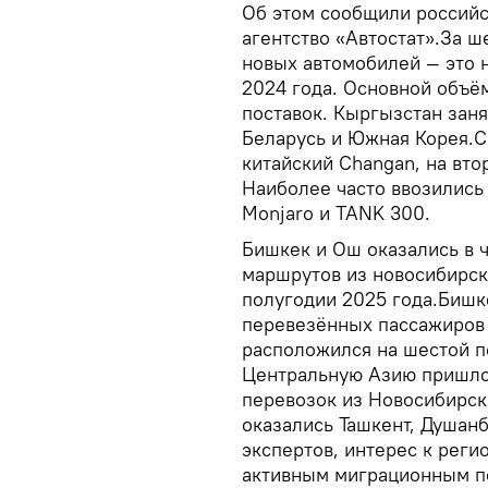
Об этом сообщили российс
агентство «Автостат».За ш
новых автомобилей — это 
2024 года. Основной объё
поставок. Кыргызстан заня
Беларусь и Южная Корея.С
китайский Changan, на втор
Наиболее часто ввозились 
Monjaro и TANK 300.
Бишкек и Ош оказались в 
маршрутов из новосибирск
полугодии 2025 года.Бишке
перевезённых пассажиров 
расположился на шестой по
Центральную Азию пришло
перевозок из Новосибирск
оказались Ташкент, Душанб
экспертов, интерес к регио
активным миграционным п