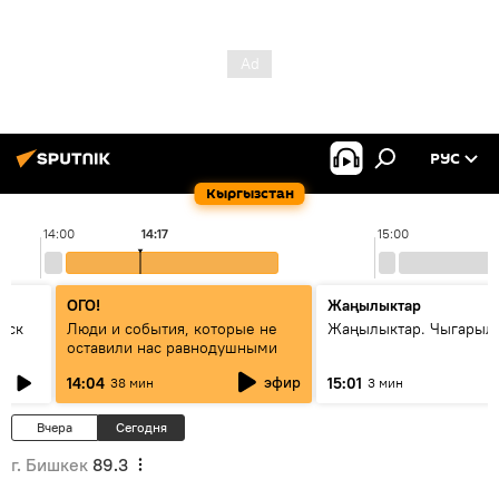
РУС
Кыргызстан
14:00
14:17
15:00
ОГО!
Жаңылыктар
уск
Люди и события, которые не
Жаңылыктар. Чыгарыл
оставили нас равнодушными
эфир
14:04
15:01
38 мин
3 мин
Вчера
Сегодня
г. Бишкек
89.3