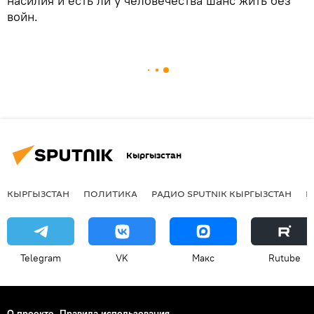
насилия и есть ли у человечества шанс жить без
войн.
Кыргызстан
КЫРГЫЗСТАН
ПОЛИТИКА
РАДИО SPUTNIK КЫРГЫЗСТАН
Р
Telegram
VK
Макс
Rutube
О проекте
Правила использования