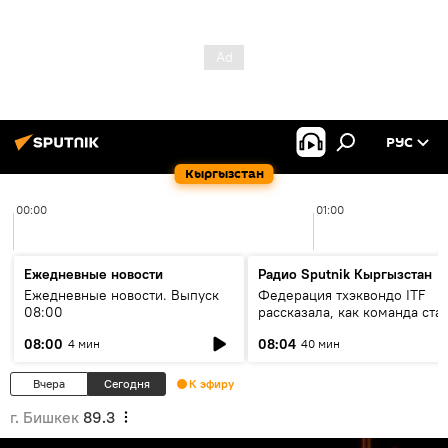
РУС
Кыргызстан
00:00
01:00
Ежедневные новости
Радио Sputnik Кыргызстан
Ежедневные новости. Выпуск
Федерация тхэквондо ITF
08:00
рассказала, как команда ста
жертвой мошенников
08:00
08:04
4 мин
40 мин
Вчера
Сегодня
К эфиру
г. Бишкек
89.3