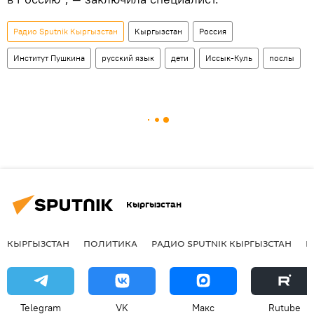
Радио Sputnik Кыргызстан
Кыргызстан
Россия
Институт Пушкина
русский язык
дети
Иссык-Куль
послы
Кыргызстан
КЫРГЫЗСТАН
ПОЛИТИКА
РАДИО SPUTNIK КЫРГЫЗСТАН
Р
Telegram
VK
Макс
Rutube