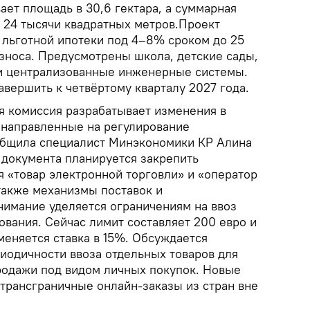
ает площадь в 30,6 гектара, а суммарная
24 тысячи квадратных метров.Проект
 льготной ипотеки под 4–8% сроком до 25
взноса. Предусмотрены школа, детские сады,
 и централизованные инженерные системы.
авершить к четвёртому кварталу 2027 года.
я комиссия разрабатывает изменения в
 направленные на регулирование
общила специалист Минэкономики КР Алина
 документа планируется закрепить
я «товар электронной торговли» и «оператор
также механизмы поставок и
нимание уделяется ограничениям на ввоз
ования. Сейчас лимит составляет 200 евро и
меняется ставка в 15%. Обсуждается
иодичности ввоза отдельных товаров для
одажи под видом личных покупок. Новые
 трансграничные онлайн-заказы из стран вне